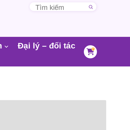
n
Đại lý – đối tác
0