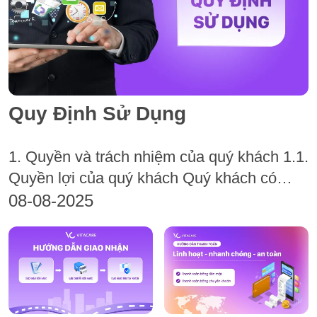
Quy Định Sử Dụng
1. Quyền và trách nhiệm của quý khách 1.1.
Quyền lợi của quý khách Quý khách có
quyền duyệt, lựa chọn và mua các sản
08-08-2025
phẩm trên website của VitaCare...