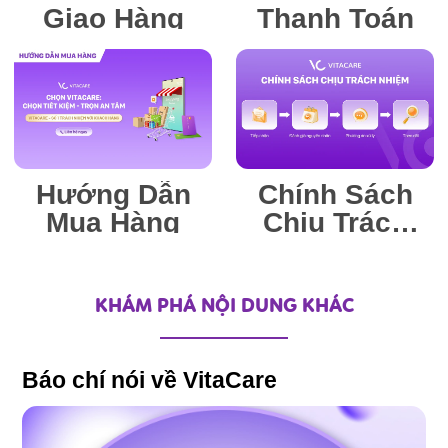
Giao Hàng
Thanh Toán
Hướng Dẫn
Chính Sách
Mua Hàng
Chịu Trách
Nhiệm
KHÁM PHÁ NỘI DUNG KHÁC
Báo chí nói về VitaCare
B