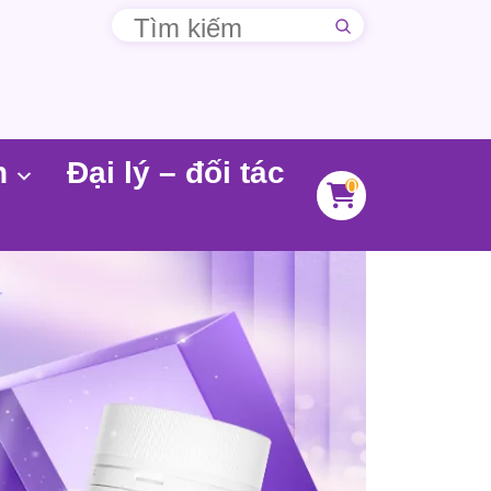
n
Đại lý – đối tác
0