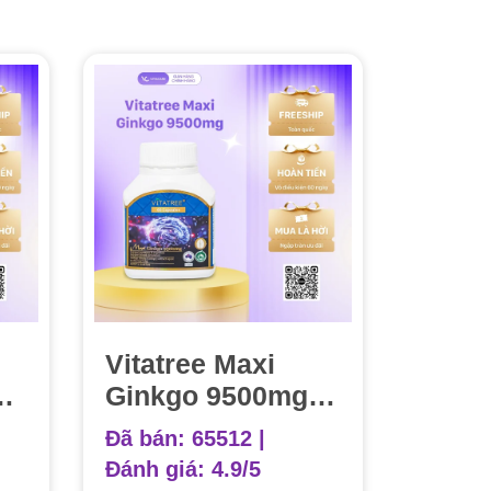
Vitatree Maxi
us
Ginkgo 9500mg
ên
Hộp 60 Viên
Đã bán: 65512 |
Đánh giá:
4.9/5