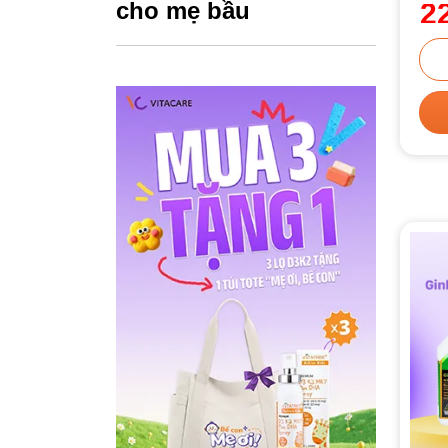
2
cho mẹ bầu