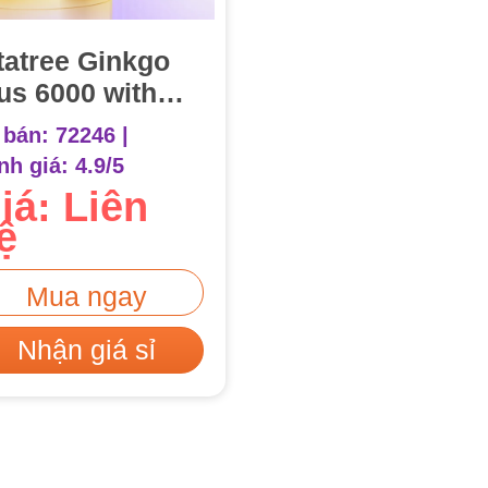
tatree Ginkgo
us 6000 with
0 50mg Hộp 60
 bán: 72246 |
ên
nh giá:
4.9/5
iá: Liên
ệ
Mua ngay
Nhận giá sỉ