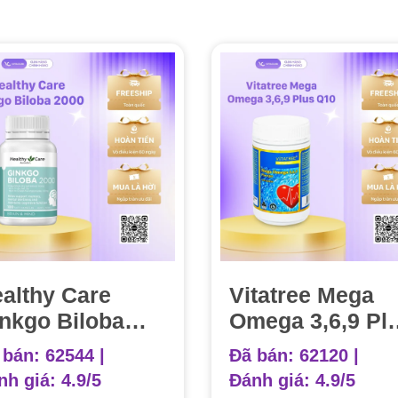
althy Care
Vitatree Mega
nkgo Biloba
Omega 3,6,9 Pl
00 Viên Uống
Q10 Hộp 120 vi
 bán: 62544 |
Đã bán: 62120 |
 Não 100v
nh giá:
4.9/5
Đánh giá:
4.9/5