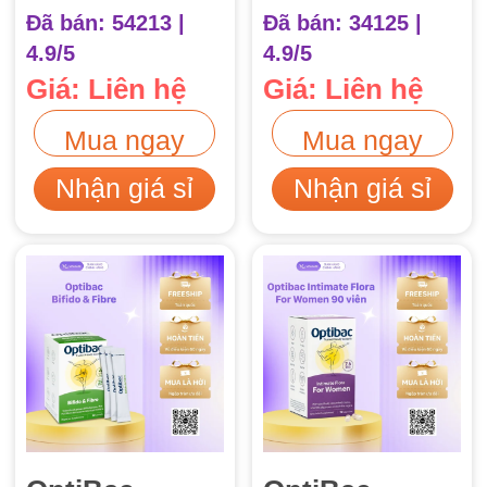
Pregnancy 30
Probiotics
Đã bán: 54213 |
Đã bán: 34125 |
viên Men Vi
Every Day 30
4.9/5
4.9/5
Sinh Cho Mẹ
viên
Giá: Liên hệ
Giá: Liên hệ
Bầu
Mua ngay
Mua ngay
Nhận giá sỉ
Nhận giá sỉ