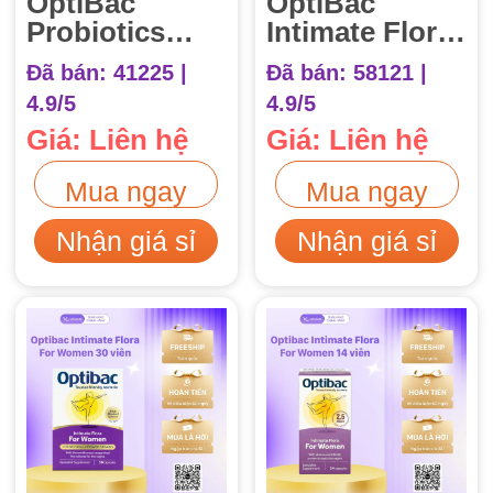
OptiBac
OptiBac
Probiotics
Intimate Flora
Bifido & Fibre
For Women
Đã bán: 41225 |
Đã bán: 58121 |
30 gói
(Optibac tím)
4.9/5
4.9/5
(OptiBac xanh
90 viên
Giá: Liên hệ
Giá: Liên hệ
lá)
Mua ngay
Mua ngay
Nhận giá sỉ
Nhận giá sỉ