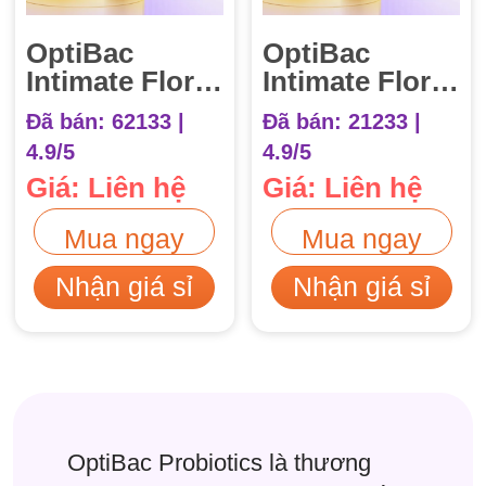
OptiBac
OptiBac
Intimate Flora
Intimate Flora
For Women
For Women
Đã bán: 62133 |
Đã bán: 21233 |
(Optibac tím)
(Optibac tím)
4.9/5
4.9/5
Hộp 30 viên
14 viên
Giá: Liên hệ
Giá: Liên hệ
Mua ngay
Mua ngay
Nhận giá sỉ
Nhận giá sỉ
OptiBac Probiotics là thương