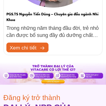
PGS.TS Nguyễn Tiến Dũng – Chuyên gia đầu ngành Nhi
Khoa
Trong những năm tháng đầu đời, trẻ nhỏ
cần được bổ sung đầy đủ dưỡng chất
để phát triển chiều cao, hệ xương – răng
Xem chi tiết
và trí não. Trong đó,...
Đăng ký trở thành