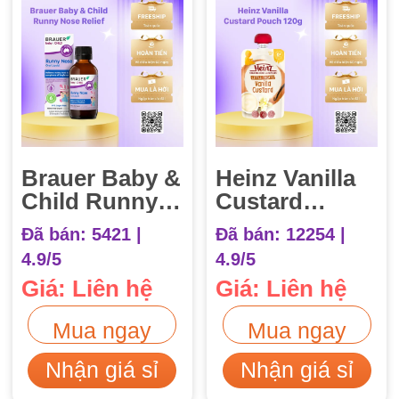
Brauer Baby &
Heinz Vanilla
Child Runny
Custard
Nose Relief
Pouch 120g
Đã bán: 5421 |
Đã bán: 12254 |
100ml Trị Sổ
6m+ (Váng
4.9/5
4.9/5
Mũi
sữa vị Vani)
Giá: Liên hệ
Giá: Liên hệ
Mua ngay
Mua ngay
Nhận giá sỉ
Nhận giá sỉ