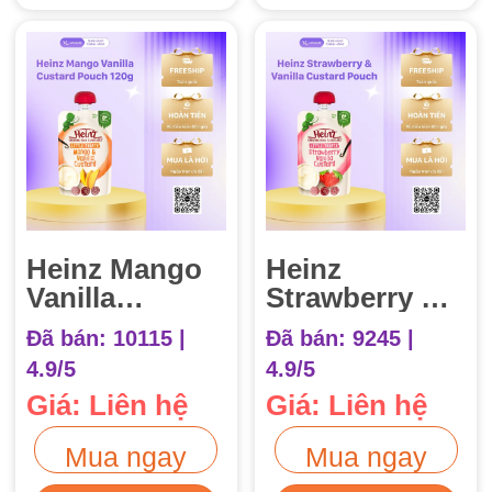
Heinz Mango
Heinz
Vanilla
Strawberry &
Custard
Vanilla
Đã bán: 10115 |
Đã bán: 9245 |
Pouch 120g
Custard
4.9/5
4.9/5
8m+ (Váng
Pouch 120g
Giá: Liên hệ
Giá: Liên hệ
Sữa Vị Xoài)
8m+ (Váng
sữa Vị Dâu)
Mua ngay
Mua ngay