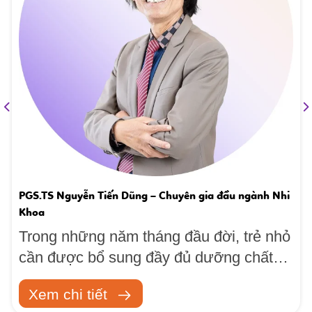
PGS.TS Nguyễn Tiến Dũng – Chuyên gia đầu ngành Nhi
Khoa
Trong những năm tháng đầu đời, trẻ nhỏ
cần được bổ sung đầy đủ dưỡng chất
để phát triển chiều cao, hệ xương – răng
Xem chi tiết
và trí não. Trong đó,...