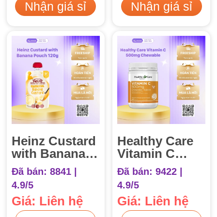
Nhận giá sỉ
Nhận giá sỉ
Heinz Custard
Healthy Care
with Banana
Vitamin C
Pouch 120g
500mg
Đã bán: 8841 |
Đã bán: 9422 |
6m+ (Váng
Chewable 500
4.9/5
4.9/5
Sữa Vị Chuối)
viên
Giá: Liên hệ
Giá: Liên hệ