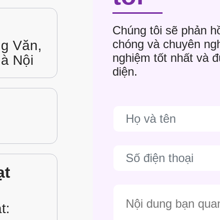
Chúng tôi sẽ phản h
chóng và chuyên ngh
ng Văn,
nghiệm tốt nhất và 
à Nội
diện.
ạt
t: