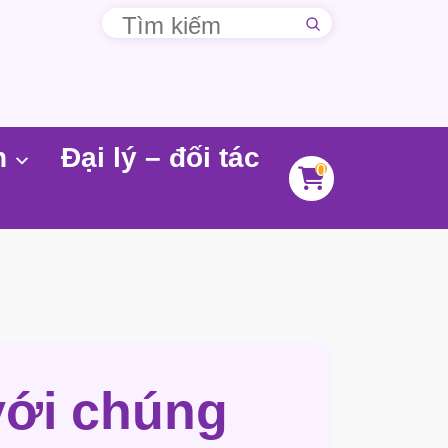
n
Đại lý – đối tác
0
với chúng