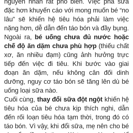
nguyên nhân rất phổ biến. Việc pha sữa
đặc hơn khuyến cáo với mong muốn bé “no
lâu” sẽ khiến hệ tiêu hóa phải làm việc
nặng hơn, dễ dẫn đến táo bón và đầy bụng.
Ngoài ra,
bé uống chưa đủ nước hoặc
chế độ ăn dặm chưa phù hợp
(thiếu chất
xơ, ăn nhiều đạm) cũng ảnh hưởng trực
tiếp đến việc đi tiêu. Khi bước vào giai
đoạn ăn dặm, nếu không cân đối dinh
dưỡng, nguy cơ táo bón sẽ tăng lên dù bé
uống loại sữa nào.
Cuối cùng,
thay đổi sữa đột ngột
khiến hệ
tiêu hóa của bé chưa kịp thích nghi, dẫn
đến rối loạn tiêu hóa tạm thời, trong đó có
táo bón. Vì vậy, khi đổi sữa, mẹ nên cho bé