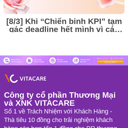
[8/3] Khi “Chiến binh KPI” tạm
gác deadline hết mình vì các
“Nàng thơ” VitaCare
Công ty cổ phần Thương Mại
và XNK VITACARE
Số 1 về Trách Nhiệm với Khách Hàng -
Thà tiêu 10 đồng cho trải nghiệm khách