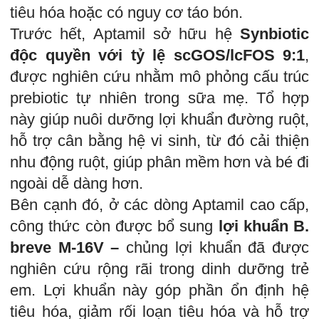
tiêu hóa hoặc có nguy cơ táo bón.
Trước hết, Aptamil sở hữu hệ
Synbiotic
độc quyền với tỷ lệ scGOS/lcFOS 9:1
,
được nghiên cứu nhằm mô phỏng cấu trúc
prebiotic tự nhiên trong sữa mẹ. Tổ hợp
này giúp nuôi dưỡng lợi khuẩn đường ruột,
hỗ trợ cân bằng hệ vi sinh, từ đó cải thiện
nhu động ruột, giúp phân mềm hơn và bé đi
ngoài dễ dàng hơn.
Bên cạnh đó, ở các dòng Aptamil cao cấp,
công thức còn được bổ sung
lợi khuẩn B.
breve M-16V –
chủng lợi khuẩn đã được
nghiên cứu rộng rãi trong dinh dưỡng trẻ
em. Lợi khuẩn này góp phần ổn định hệ
tiêu hóa, giảm rối loạn tiêu hóa và hỗ trợ