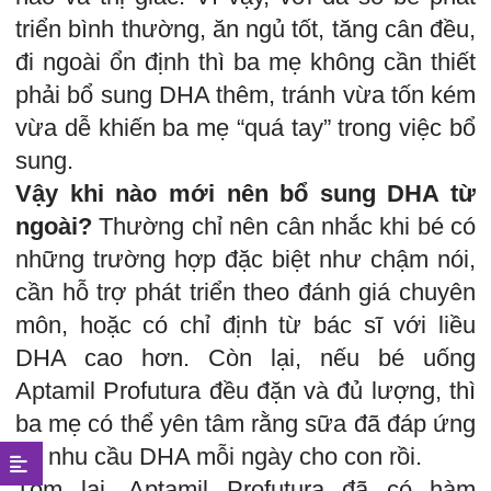
triển bình thường, ăn ngủ tốt, tăng cân đều,
đi ngoài ổn định thì ba mẹ không cần thiết
phải bổ sung DHA thêm, tránh vừa tốn kém
vừa dễ khiến ba mẹ “quá tay” trong việc bổ
sung.
Vậy khi nào mới nên bổ sung DHA từ
ngoài?
Thường chỉ nên cân nhắc khi bé có
những trường hợp đặc biệt như chậm nói,
cần hỗ trợ phát triển theo đánh giá chuyên
môn, hoặc có chỉ định từ bác sĩ với liều
DHA cao hơn. Còn lại, nếu bé uống
Aptamil Profutura đều đặn và đủ lượng, thì
ba mẹ có thể yên tâm rằng sữa đã đáp ứng
tốt nhu cầu DHA mỗi ngày cho con rồi.
Tóm lại, Aptamil Profutura đã có hàm