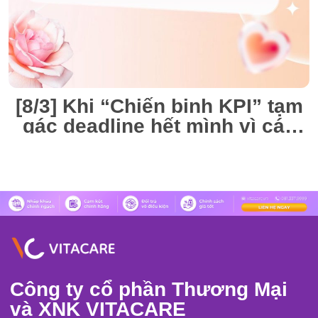
[8/3] Khi “Chiến binh KPI” tạm
gác deadline hết mình vì các
“Nàng thơ” VitaCare
Công ty cổ phần Thương Mại
và XNK VITACARE