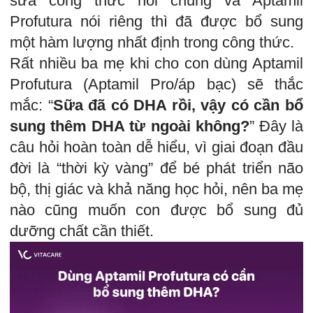
sữa công thức nói chung và Aptamil
Profutura nói riêng thì đã được bổ sung
một hàm lượng nhất định trong công thức.
Rất nhiều ba mẹ khi cho con dùng Aptamil
Profutura (Aptamil Pro/áp bạc) sẽ thắc
mắc: “
Sữa đã có DHA rồi, vậy có cần bổ
sung thêm DHA từ ngoài không?
” Đây là
câu hỏi hoàn toàn dễ hiểu, vì giai đoạn đầu
đời là “thời kỳ vàng” để bé phát triển não
bộ, thị giác và khả năng học hỏi, nên ba mẹ
nào cũng muốn con được bổ sung đủ
dưỡng chất cần thiết.