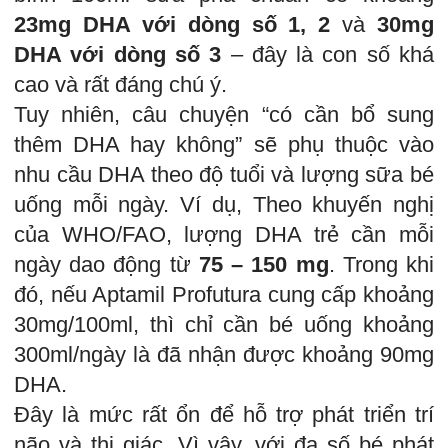
23mg DHA với dòng số 1, 2
và
30mg
DHA với dòng số 3
– đây là con số khá
cao và rất đáng chú ý.
Tuy nhiên, câu chuyện “có cần bổ sung
thêm DHA hay không” sẽ phụ thuộc vào
nhu cầu DHA theo độ tuổi và lượng sữa bé
uống mỗi ngày. Ví dụ, Theo khuyến nghị
của WHO/FAO, lượng DHA trẻ cần mỗi
ngày dao động từ
75 – 150 mg
. Trong khi
đó, nếu Aptamil Profutura cung cấp khoảng
30mg/100ml, thì chỉ cần bé uống khoảng
300ml/ngày là đã nhận được khoảng 90mg
DHA.
Đây là mức rất ổn để hỗ trợ phát triển trí
não và thị giác. Vì vậy, với đa số bé phát