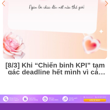
[8/3] Khi “Chiến binh KPI” tạm
gác deadline hết mình vì các
“Nàng thơ” VitaCare