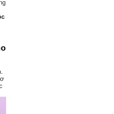
ng
ộc
ho
.
cơ
c