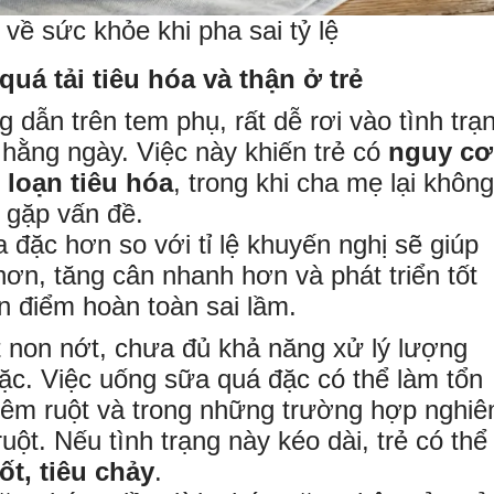
ề sức khỏe khi pha sai tỷ lệ
uá tải tiêu hóa và thận ở trẻ
dẫn trên tem phụ, rất dễ rơi vào tình trạ
hằng ngày. Việc này khiến trẻ có
nguy cơ
 loạn tiêu hóa
, trong khi cha mẹ lại không
 gặp vấn đề.
đặc hơn so với tỉ lệ khuyến nghị sẽ giúp
ơn, tăng cân nhanh hơn và phát triển tốt
n điểm hoàn toàn sai lầm.
ất non nớt, chưa đủ khả năng xử lý lượng
ặc. Việc uống sữa quá đặc có thể làm tổn
iêm ruột và trong những trường hợp nghi
uột. Nếu tình trạng này kéo dài, trẻ có thể
ốt, tiêu chảy
.