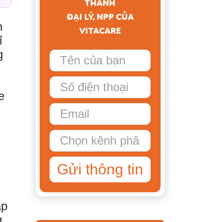
THÀNH
ĐẠI LÝ, NPP CỦA
n
VITACARE
ỉ
g
e
Gửi thông tin
áp
g