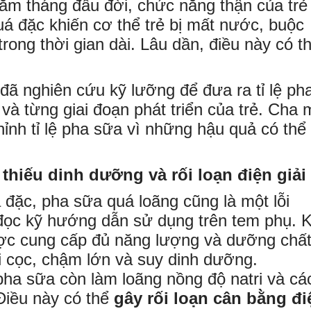
ăm tháng đầu đời, chức năng thận của trẻ
uá đặc khiến cơ thể trẻ bị mất nước, buộc
rong thời gian dài. Lâu dần, điều này có t
 đã nghiên cứu kỹ lưỡng để đưa ra tỉ lệ ph
và từng giai đoạn phát triển của trẻ. Cha 
hỉnh tỉ lệ pha sữa vì những hậu quả có thể
thiếu dinh dưỡng và rối loạn điện giải
 đặc, pha sữa quá loãng cũng là một lỗi
ọc kỹ hướng dẫn sử dụng trên tem phụ. K
ược cung cấp đủ năng lượng và dưỡng chấ
òi cọc, chậm lớn và suy dinh dưỡng.
pha sữa còn làm loãng nồng độ natri và cá
 Điều này có thể
gây rối loạn cân bằng đi