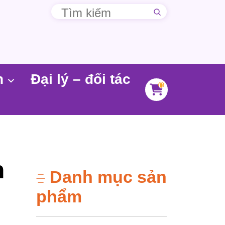
n
Đại lý – đối tác
0
n
Danh mục sản
phẩm