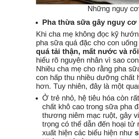
Những nguy cơ v
Pha thừa sữa gây nguy cơ q
Khi cha mẹ không đọc kỹ hướng 
pha sữa quá đặc cho con uống 
quá tải thận, mất nước và rối
hiểu rõ nguyên nhân vì sao con
Nhiều cha mẹ cho rằng pha sữa 
con hấp thu nhiều dưỡng chất h
hơn. Tuy nhiên, đây là một qua
Ở trẻ nhỏ, hệ tiêu hóa còn r
chất khô cao trong sữa pha đ
thương niêm mạc ruột, gây v
trọng có thể dẫn đến hoại tử r
xuất hiện các biểu hiện như
s