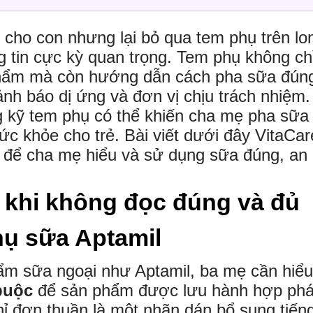
cho con nhưng lại bỏ qua tem phụ trên lo
ng tin cực kỳ quan trọng. Tem phụ không ch
phẩm mà còn hướng dẫn cách pha sữa đún
ảnh báo dị ứng và đơn vị chịu trách nhiệm.
 kỹ tem phụ có thể khiến cha mẹ pha sữa
sức khỏe cho trẻ. Bài viết dưới đây VitaCar
ể để cha mẹ hiểu và sử dụng sữa đúng, an
ẻ khi không đọc đúng và đủ
hụ sữa Aptamil
ẩm sữa ngoại như Aptamil, ba mẹ cần hiểu
 buộc
để sản phẩm được lưu hành hợp ph
ỉ đơn thuần là một nhãn dán bổ sung tiến