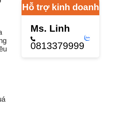
Hỗ trợ kinh doanh
Ms. Linh
a
ng
0813379999
iều
uá