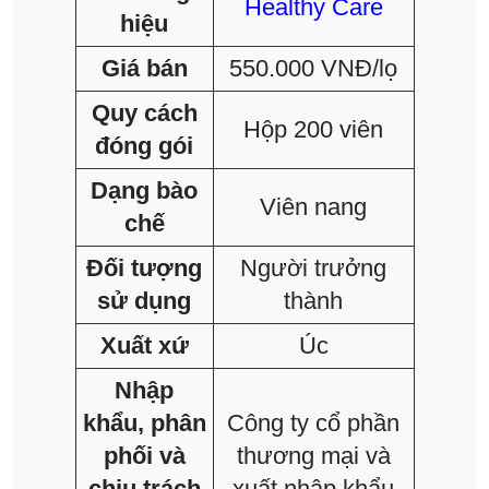
Healthy Care
hiệu
Giá bán
550.000 VNĐ/lọ
Quy cách
Hộp 200 viên
đóng gói
Dạng bào
Viên nang
chế
Đối tượng
Người trưởng
sử dụng
thành
Xuất xứ
Úc
Nhập
khẩu, phân
Công ty cổ phần
phối và
thương mại và
chịu trách
xuất nhập khẩu