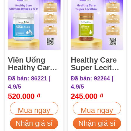
Viên Uống
Healthy Care
Healthy Care
Super Lecithin
Ultimate
1200mg Viên
Đã bán: 86221 |
Đã bán: 92264 |
Omega 3-6-9
Uống Mầm
4.9/5
4.9/5
Hộp 200 viên
Đậu Nành (100
520.000
₫
245.000
₫
viên)
Mua ngay
Mua ngay
Nhận giá sỉ
Nhận giá sỉ