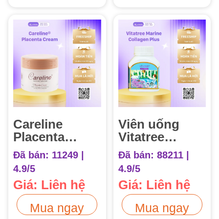
Careline
Viên uống
Placenta
Vitatree
Cream Kem
Marine
Đã bán: 11249 |
Đã bán: 88211 |
Dưỡng Da
Collagen Plus
4.9/5
4.9/5
Nhau Thai
Hộp 100 viên
Giá: Liên hệ
Giá: Liên hệ
Cừu 100ml
Mua ngay
Mua ngay