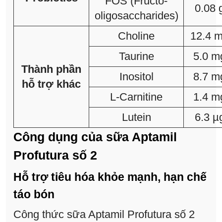
FOS (Fructo-
0.08 
oligosaccharides)
Choline
12.4 
Taurine
5.0 m
Thành phần
Inositol
8.7 m
hỗ trợ khác
L-Carnitine
1.4 m
Lutein
6.3 µ
Công dụng của sữa Aptamil
Profutura số 2
Hỗ trợ tiêu hóa khỏe mạnh, hạn chế
táo bón
Công thức sữa Aptamil Profutura số 2