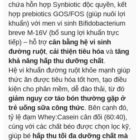
chứa hỗn hợp Synbiotic độc quyền, kết
hợp prebiotics GOS/FOS (giúp nuôi lợi
khuẩn) với men vi sinh Bifidobacterium
breve M-16V (bổ sung lợi khuẩn trực
tiếp) – hỗ trợ
cân bằng hệ vi sinh
đường ruột
,
cải thiện tiêu hóa
và
tăng
khả năng hấp thu dưỡng chất
.
Hệ vi khuẩn đường ruột khỏe mạnh giúp
thức ăn được tiêu hóa tốt hơn, tạo điều
kiện cho phân mềm, dễ đào thải, từ đó
giảm nguy cơ táo bón thường gặp ở
trẻ uống sữa công thức
. Bên cạnh đó,
tỷ lệ đạm Whey:Casein cân đối (60:40),
cùng với các chất béo được chọn lọc kỹ,
giúp bé
hấp thu tối đa dưỡng chất mà