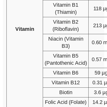
Vitamin B1
118 µ
(Thiamin)
Vitamin B2
213 µ
Vitamin
(Riboflavin)
Niacin (Vitamin
0.60 
B3)
Vitamin B5
0.57 
(Pantothenic Acid)
Vitamin B6
59 µ
Vitamin B12
0.31 
Biotin
3.6 µ
Folic Acid (Folate)
14.2 