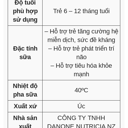
Độ tuổi
phù hợp
Trẻ 6 – 12 tháng tuổi
sử dụng
– Hỗ trợ trẻ tăng cường hệ
miễn dịch, sức đề kháng
Đặc tính
– Hỗ trợ trẻ phát triển trí
sữa
não
– Hỗ trợ tiêu hóa khỏe
mạnh
Nhiệt độ
40ºC
pha sữa
Xuất xứ
Úc
Nhà sản
CÔNG TY TNHH
xuất
DANONE NUTRICIA NZ