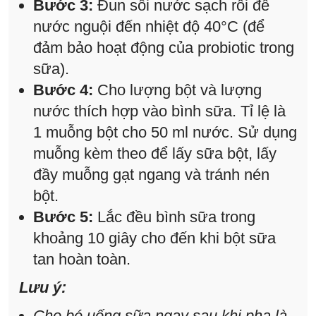
Bước 3:
Đun sôi nước sạch rồi để
nước nguội đến nhiệt độ 40°C (để
đảm bảo hoạt động của probiotic trong
sữa).
Bước 4:
Cho lượng bột và lượng
nước thích hợp vào bình sữa. Tỉ lệ là
1 muỗng bột cho 50 ml nước. Sử dụng
muỗng kèm theo để lấy sữa bột, lấy
đầy muỗng gạt ngang và tránh nén
bột.
Bước 5:
Lắc đều bình sữa trong
khoảng 10 giây cho đến khi bột sữa
tan hoàn toàn.
Lưu ý:
Cho bé uống sữa ngay sau khi pha là