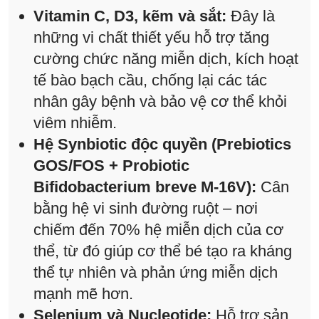
Vitamin C, D3, kẽm và sắt:
Đây là
những vi chất thiết yếu hỗ trợ tăng
cường chức năng miễn dịch, kích hoạt
tế bào bạch cầu, chống lại các tác
nhân gây bệnh và bảo vệ cơ thể khỏi
viêm nhiễm.
Hệ Synbiotic độc quyền (Prebiotics
GOS/FOS + Probiotic
Bifidobacterium breve M-16V):
Cân
bằng hệ vi sinh đường ruột – nơi
chiếm đến 70% hệ miễn dịch của cơ
thể, từ đó giúp cơ thể bé tạo ra kháng
thể tự nhiên và phản ứng miễn dịch
mạnh mẽ hơn.
Selenium và Nucleotide:
Hỗ trợ sản