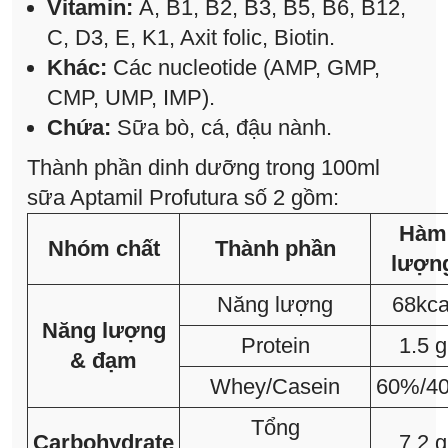
Vitamin:
A, B1, B2, B3, B5, B6, B12,
C, D3, E, K1, Axit folic, Biotin.
Khác:
Các nucleotide (AMP, GMP,
CMP, UMP, IMP).
Chứa:
Sữa bò, cá, đậu nành.
Thành phần dinh dưỡng trong 100ml
sữa Aptamil Profutura số 2 gồm:
Hàm
Nhóm chất
Thành phần
lượn
Năng lượng
68kca
Năng lượng
Protein
1.5 g
& đạm
Whey/Casein
60%/4
Tổng
Carbohydrate
7.2 g