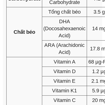
Carbohydrate
Tổng chất béo
3.5 g
DHA
(Docosahexaenoic
14 m
Chất béo
Acid)
ARA (Arachidonic
17.8 
Acid)
Vitamin A
68 µg-
Vitamin D
1.2 µ
Vitamin E
2.1 m
Vitamin K1
5.9 µ
Vitamin C
20 m