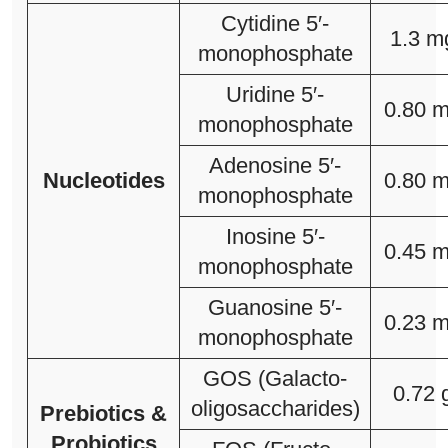
Cytidine 5′-
1.3 m
monophosphate
Uridine 5′-
0.80 
monophosphate
Adenosine 5′-
Nucleotides
0.80 
monophosphate
Inosine 5′-
0.45 
monophosphate
Guanosine 5′-
0.23 
monophosphate
GOS (Galacto-
0.72 
oligosaccharides)
Prebiotics &
Probiotics