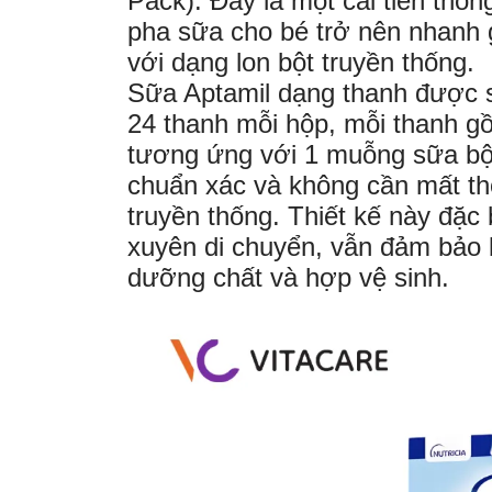
Pack). Đây là một cải tiến thô
pha sữa cho bé trở nên nhanh g
với dạng lon bột truyền thống.
Sữa Aptamil dạng thanh được sả
24 thanh mỗi hộp, mỗi thanh g
tương ứng với 1 muỗng sữa bột
chuẩn xác và không cần mất th
truyền thống. Thiết kế này đặ
xuyên di chuyển, vẫn đảm bảo 
dưỡng chất và hợp vệ sinh.