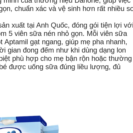
ng minh của thương hiệu Danone, giúp việc
ọn, chuẩn xác và vệ sinh hơn rất nhiều s
n xuất tại Anh Quốc, đóng gói tiện lợi vớ
ồm 5 viên sữa nén nhỏ gọn. Mỗi viên sữa
 Aptamil gạt ngang, giúp mẹ pha nhanh,
ời gian đong đếm như khi dùng dạng lon
c biệt phù hợp cho mẹ bận rộn hoặc thường
bé được uống sữa đúng liều lượng, đủ