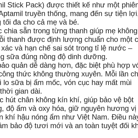
l Stick Pack) được thiết kế như một phiê
Aptamil truyền thống, mang đến sự tiện lợi
 tối đa cho cả mẹ và bé.
c chia sẵn trong từng thanh giúp mẹ không
ỗi thanh được định lượng chuẩn cho một 
xác và hạn chế sai sót trong tỉ lệ nước –
ng sữa đúng nồng độ dinh dưỡng.
bảo quản dễ dàng hơn, đặc biệt phù hợp v
công thức không thường xuyên. Mỗi lần ch
 lo sữa bị ẩm mốc, vón cục hay mất mùi
hời gian dài.
c hút chân không kín khí, giúp bảo vệ bột
g, độ ẩm và oxy hóa, giữ nguyên hương vị
iện khí hậu nóng ẩm như Việt Nam. Điều nà
ảm bảo độ tươi mới và an toàn tuyệt đối kh