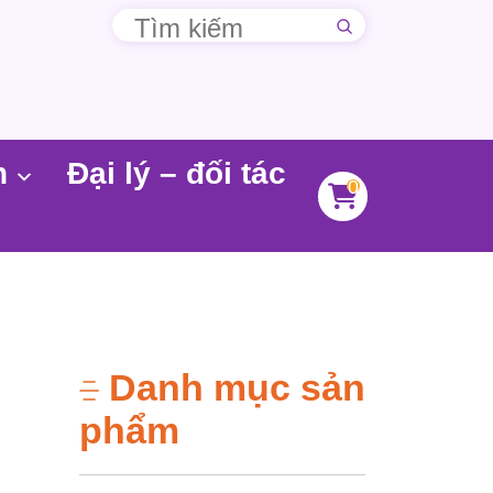
n
Đại lý – đối tác
0
Danh mục sản
phẩm