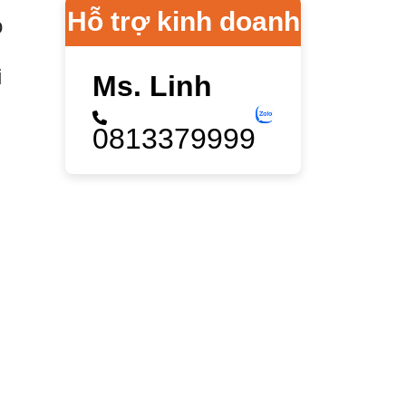
Hỗ trợ kinh doanh
o
i
Ms. Linh
0813379999