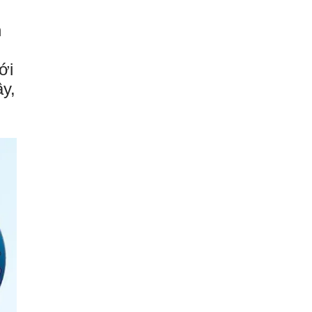
n
ới
ậy,