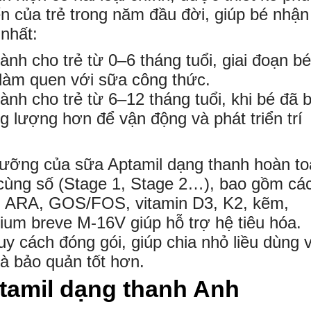
ển của trẻ trong năm đầu đời, giúp bé nhận
nhất:
Dành cho trẻ từ 0–6 tháng tuổi, giai đoạn bé
làm quen với sữa công thức.
Dành cho trẻ từ 6–12 tháng tuổi, khi bé đã 
 lượng hơn để vận động và phát triển trí
dưỡng của sữa Aptamil dạng thanh hoàn t
 cùng số (Stage 1, Stage 2…), bao gồm cá
, ARA, GOS/FOS, vitamin D3, K2, kẽm,
rium breve M-16V giúp hỗ trợ hệ tiêu hóa.
y cách đóng gói, giúp chia nhỏ liều dùng 
và bảo quản tốt hơn.
tamil dạng thanh Anh