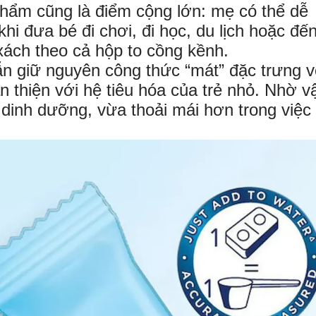
 phẩm cũng là điểm cộng lớn: mẹ có thể dễ
hi đưa bé đi chơi, đi học, du lịch hoặc đế
ách theo cả hộp to cồng kềnh.
ẫn giữ nguyên công thức “mát” đặc trưng v
n thiện với hệ tiêu hóa của trẻ nhỏ. Nhờ v
dinh dưỡng, vừa thoải mái hơn trong việc