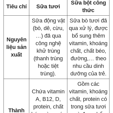
Sữa bột công
Tiêu chí
Sữa tươi
thức
Sữa động vật
Sữa bò tươi đã
(bò, dê, cừu,
qua xử lý, được
…) đã qua
bổ sung thêm
Nguyên
công nghệ
vitamin, khoáng
liệu sản
khử trùng
chất, chất béo,
xuất
(thanh trùng
đường,… theo
hoặc tiệt
nhu cầu dinh
trùng).
dưỡng của trẻ.
Gồm các
Chứa vitamin
vitamin, khoáng
A, B12, D,
chất, protein có
protein, chất
trong sữa tươi
Thành