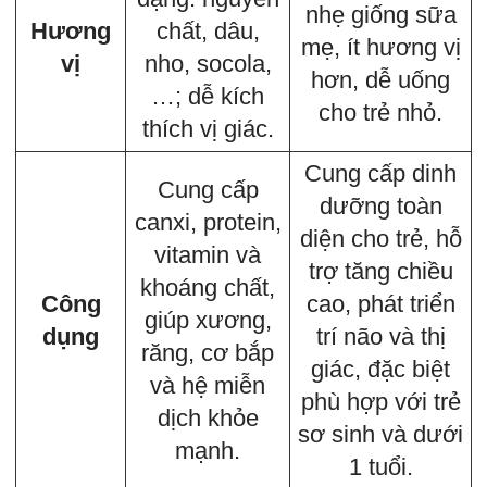
nhẹ giống sữa
Hương
chất, dâu,
mẹ, ít hương vị
vị
nho, socola,
hơn, dễ uống
…; dễ kích
cho trẻ nhỏ.
thích vị giác.
Cung cấp dinh
Cung cấp
dưỡng toàn
canxi, protein,
diện cho trẻ, hỗ
vitamin và
trợ tăng chiều
khoáng chất,
Công
cao, phát triển
giúp xương,
dụng
trí não và thị
răng, cơ bắp
giác, đặc biệt
và hệ miễn
phù hợp với trẻ
dịch khỏe
sơ sinh và dưới
mạnh.
1 tuổi.