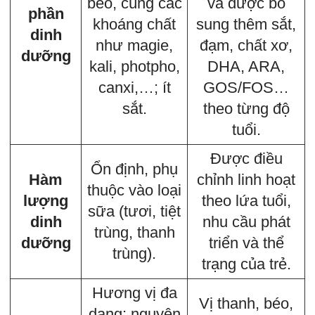
béo, cùng các
và được bổ
phần
khoáng chất
sung thêm sắt,
dinh
như magie,
đạm, chất xơ,
dưỡng
kali, photpho,
DHA, ARA,
canxi,…; ít
GOS/FOS…
sắt.
theo từng độ
tuổi.
Được điều
Ổn định, phụ
Hàm
chỉnh linh hoạt
thuộc vào loại
lượng
theo lứa tuổi,
sữa (tươi, tiệt
dinh
nhu cầu phát
trùng, thanh
dưỡng
triển và thể
trùng).
trạng của trẻ.
Hương vị đa
Vị thanh, béo,
dạng: nguyên