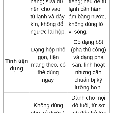
nắng; sữa dư
tiếng; nếu để tủ
nên cho vào
lạnh cần hâm
tủ lạnh và đậy
ấm bằng nước,
kín, không đổ
không dùng lò
ngược lại hộp.
vi sóng.
Có dạng bột
Dạng hộp nhỏ
(pha thủ công)
gọn, tiện
và dạng pha
Tính tiện
mang theo, có
sẵn, linh hoạt
dụng
thể dùng
nhưng cần
ngay.
chuẩn bị kỹ
lưỡng hơn.
Dành cho mọi
Không dùng
độ tuổi, từ sơ
cho trẻ dưới 1
sinh đến trẻ lớn,