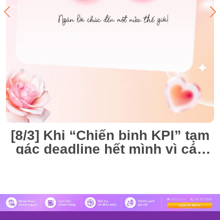
[8/3] Khi “Chiến binh KPI” tạm
gác deadline hết mình vì các
“Nàng thơ” VitaCare