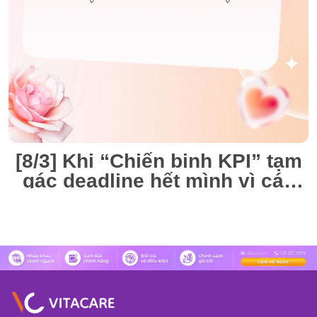
[8/3] Khi “Chiến binh KPI” tạm
gác deadline hết mình vì các
“Nàng thơ” VitaCare