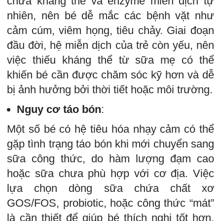
chứa kháng thể và enzyme miễn dịch tự
nhiên, nên bé dễ mắc các bệnh vặt như
cảm cúm, viêm họng, tiêu chảy. Giai đoạn
đầu đời, hệ miễn dịch của trẻ còn yếu, nên
việc thiếu kháng thể từ sữa mẹ có thể
khiến bé cần được chăm sóc kỹ hơn và dễ
bị ảnh hưởng bởi thời tiết hoặc môi trường.
Nguy cơ táo bón
:
Một số bé có hệ tiêu hóa nhạy cảm có thể
gặp tình trạng táo bón khi mới chuyển sang
sữa công thức, do hàm lượng đạm cao
hoặc sữa chưa phù hợp với cơ địa. Việc
lựa chọn dòng sữa chứa chất xơ
GOS/FOS, probiotic, hoặc công thức “mát”
là cần thiết để giúp bé thích nghi tốt hơn,