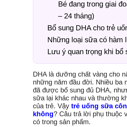
Bé đang trong giai đ
– 24 tháng)
Bổ sung DHA cho trẻ uốn
Những loại sữa có hàm l
Lưu ý quan trọng khi bổ
DHA là dưỡng chất vàng cho não
những năm đầu đời. Nhiều ba m
đã được bổ sung đủ DHA, nhưn
sữa lại khác nhau và thường k
của trẻ. Vậy
trẻ uống sữa cô
không
? Câu trả lời phụ thuộc
có trong sản phẩm.