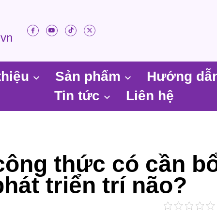
.vn
thiệu
Sản phẩm
Hướng dẫ
Tin tức
Liên hệ
công thức có cần b
át triển trí não?