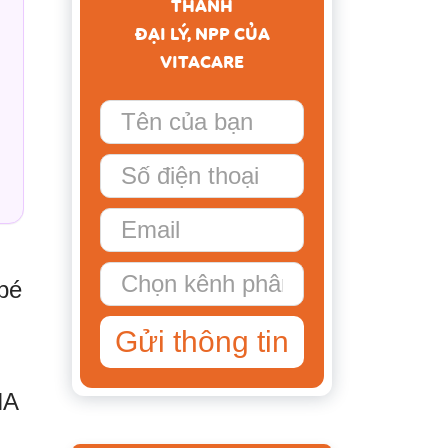
THÀNH
ĐẠI LÝ, NPP CỦA
VITACARE
bé
Gửi thông tin
HA