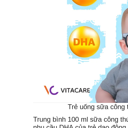
Trẻ uống sữa công 
Trung bình 100 ml sữa công th
nhu cầu DHA của trẻ dao động 