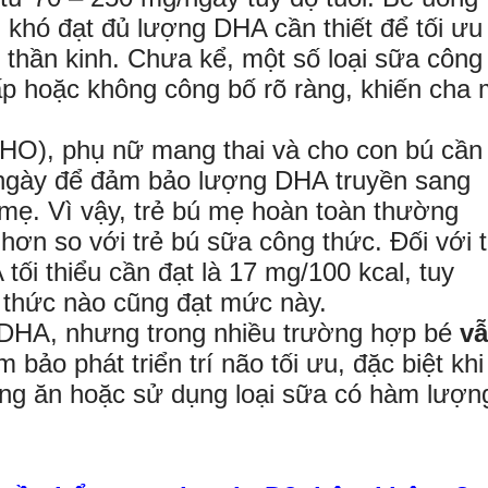
 khó đạt đủ lượng DHA cần thiết để tối ưu
hệ thần kinh. Chưa kể, một số loại sữa công
p hoặc không công bố rõ ràng, khiến cha
HO), phụ nữ mang thai và cho con bú cần
/ngày để đảm bảo lượng DHA truyền sang
a mẹ. Vì vậy, trẻ bú mẹ hoàn toàn thường
ơn so với trẻ bú sữa công thức. Đối với t
ối thiểu cần đạt là 17 mg/100 kcal, tuy
g thức nào cũng đạt mức này.
 DHA, nhưng trong nhiều trường hợp bé
v
bảo phát triển trí não tối ưu, đặc biệt khi
iếng ăn hoặc sử dụng loại sữa có hàm lượn