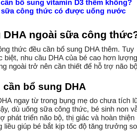
 cần bổ sung vitamin D3 thêm không?
g sữa công thức có được uống nước
g DHA ngoài sữa công thức
công thức đều cần bổ sung DHA thêm. Tuy
c biệt, nhu cầu DHA của bé cao hơn lượn
ng ngoài trở nên cần thiết để hỗ trợ não b
n cần bổ sung DHA
DHA ngay từ trong bụng mẹ do chưa tích l
 vậy, dù uống sữa công thức, bé sinh non v
 phát triển não bộ, thị giác và hoàn thiện
 liều giúp bé bắt kịp tốc độ tăng trưởng so