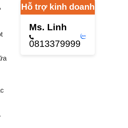
A
Hỗ trợ kinh doanh
Ms. Linh
t
0813379999
sữa
ác
A