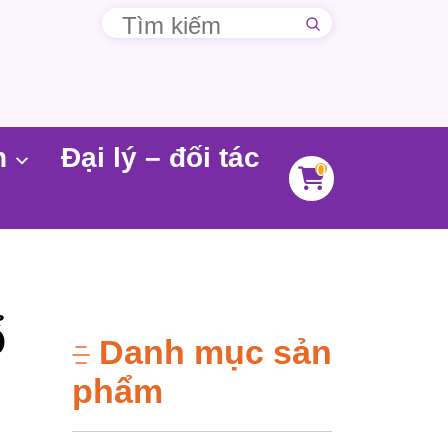
n
Đại lý – đối tác
0
ổ
Danh mục sản
phẩm