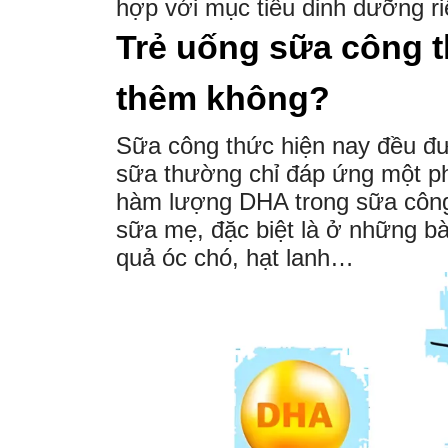
hợp với mục tiêu dinh dưỡng r
Trẻ uống sữa công 
thêm không?
Sữa công thức hiện nay đều đ
sữa thường chỉ đáp ứng một ph
hàm lượng DHA trong sữa công 
sữa mẹ, đặc biệt là ở những b
quả óc chó, hạt lanh…