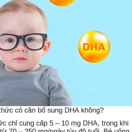
thức có cần bổ sung DHA không?
ức chỉ cung cấp 5 – 10 mg DHA, trong khi
từ 70 – 250 mg/ngày tùy độ tuổi. Bé uống