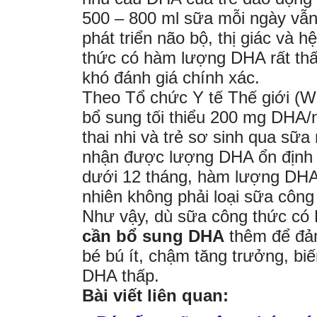
500 – 800 ml sữa mỗi ngày vẫn
phát triển não bộ, thị giác và 
thức có hàm lượng DHA rất thấ
khó đánh giá chính xác.
Theo Tổ chức Y tế Thế giới (W
bổ sung tối thiểu 200 mg DHA
thai nhi và trẻ sơ sinh qua sữ
nhận được lượng DHA ổn định h
dưới 12 tháng, hàm lượng DHA t
nhiên không phải loại sữa côn
Như vậy, dù sữa công thức có
cần bổ sung DHA
thêm để đảm 
bé bú ít, chậm tăng trưởng, b
DHA thấp.
Bài viết liên quan: