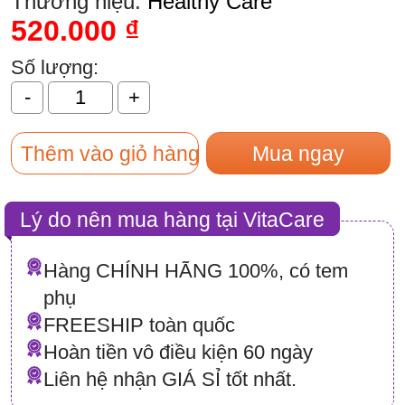
Thương hiệu:
Healthy Care
520.000
₫
Số lượng:
Thêm vào giỏ hàng
Mua ngay
Lý do nên mua hàng tại VitaCare
Hàng CHÍNH HÃNG 100%, có tem
phụ
FREESHIP toàn quốc
Hoàn tiền vô điều kiện 60 ngày
Liên hệ nhận GIÁ SỈ tốt nhất.