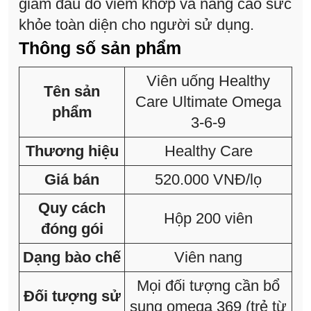
giảm đau do viêm khớp và nâng cao sức
khỏe toàn diện cho người sử dụng.
Thông số sản phẩm
Viên uống Healthy
Tên sản
Care Ultimate Omega
phẩm
3-6-9
Thương hiệu
Healthy Care
Giá bán
520.000 VNĐ/lọ
Quy cách
Hộp 200 viên
đóng gói
Dạng bào chế
Viên nang
Mọi đối tượng cần bổ
Đối tượng sử
sung omega 369 (trẻ từ