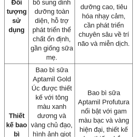
Đối
bổ sung dinh
dưỡng cao, tiêu
tượng
dưỡng toàn
hóa nhạy cảm,
sử
diện, hỗ trợ
cần phát triển
dụng
phát triển thể
chuyên sâu về trí
chất ổn định,
não và miễn dịch.
gần giống sữa
mẹ.
Bao bì sữa
Aptamil Gold
Úc được thiết
Bao bì sữa
kế với tông
Aptamil Profutura
màu xanh
nổi bật với gam
Thiết
dương và
màu bạc và vàng
kế bao
vàng chủ đạo,
hiện đại, thiết kế
bì
hình ảnh giọt