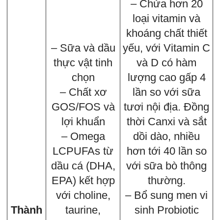
– Chứa hơn 20
loại vitamin và
khoáng chất thiết
– Sữa và dầu
yếu, với Vitamin C
thực vật tinh
và D có hàm
chọn
lượng cao gấp 4
– Chất xơ
lần so với sữa
GOS/FOS và
tươi nội địa. Đồng
lợi khuẩn
thời Canxi và sắt
– Omega
dồi dào, nhiều
LCPUFAs từ
hơn tới 40 lần so
dầu cá (DHA,
với sữa bò thông
EPA) kết hợp
thường.
với choline,
– Bổ sung men vi
Thành
taurine,
sinh Probiotic