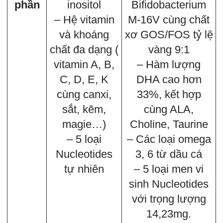
phần
inositol
Bifidobacterium
– Hệ vitamin
M-16V cùng chất
và khoáng
xơ GOS/FOS tỷ lệ
chất đa dạng (
vàng 9:1
vitamin A, B,
– Hàm lượng
C, D, E, K
DHA cao hơn
cùng canxi,
33%, kết hợp
sắt, kẽm,
cùng ALA,
magie…)
Choline, Taurine
– 5 loại
– Các loại omega
Nucleotides
3, 6 từ dầu cá
tự nhiên
– 5 loại men vi
sinh Nucleotides
với trọng lượng
14,23mg.