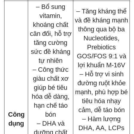
– Bổ sung
– Tăng kháng thể
vitamin,
và đề kháng mạnh
khoáng chất
thông qua bộ ba
cân đối, hỗ trợ
Nucleotides,
tăng cường
Prebiotics
sức đề kháng
GOS/FOS 9:1 và
tự nhiên
lợi khuẩn M-16V
– Công thức
– Hỗ trợ vi sinh
giàu chất xơ
đường ruột khỏe
giúp bé tiêu
mạnh, phù hợp bé
hóa dễ dàng,
tiêu hóa nhạy
hạn chế táo
cảm, dễ táo bón
Công
bón
– Hàm lượng
dụng
– DHA và
DHA, AA, LCPs
dưỡng chất