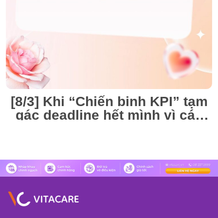
[8/3] Khi “Chiến binh KPI” tạm
gác deadline hết mình vì các
“Nàng thơ” VitaCare