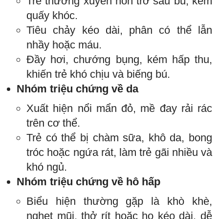
Trẻ thường xuyên nôn trớ sau bú, kèm
quấy khóc.
Tiêu chảy kéo dài, phân có thể lẫn
nhầy hoặc máu.
Đầy hơi, chướng bụng, kém hấp thu,
khiến trẻ khó chịu và biếng bú.
Nhóm triệu chứng về da
Xuất hiện nổi mẩn đỏ, mề đay rải rác
trên cơ thể.
Trẻ có thể bị chàm sữa, khô da, bong
tróc hoặc ngứa rát, làm trẻ gãi nhiều và
khó ngủ.
Nhóm triệu chứng về hô hấp
Biểu hiện thường gặp là khò khè,
nghẹt mũi, thở rít hoặc ho kéo dài, dễ