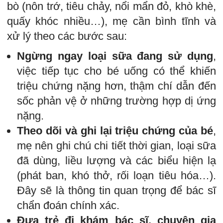
bò (nôn trớ, tiêu chảy, nổi mẩn đỏ, khò khè,
quấy khóc nhiều…), mẹ cần bình tĩnh và
xử lý theo các bước sau:
Ngừng ngay loại sữa đang sử dụng
,
việc tiếp tục cho bé uống có thể khiến
triệu chứng nặng hơn, thậm chí dẫn đến
sốc phản vệ ở những trường hợp dị ứng
nặng.
Theo dõi và ghi lại triệu chứng của bé
,
mẹ nên ghi chú chi tiết thời gian, loại sữa
đã dùng, liều lượng và các biểu hiện lạ
(phát ban, khó thở, rối loạn tiêu hóa…).
Đây sẽ là thông tin quan trọng để bác sĩ
chẩn đoán chính xác.
Đưa trẻ đi khám bác sĩ, chuyên gia