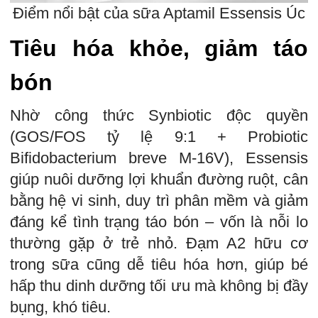
Điểm nổi bật của sữa Aptamil Essensis Úc
Tiêu hóa khỏe, giảm táo
bón
Nhờ công thức Synbiotic độc quyền
(GOS/FOS tỷ lệ 9:1 + Probiotic
Bifidobacterium breve M-16V), Essensis
giúp nuôi dưỡng lợi khuẩn đường ruột, cân
bằng hệ vi sinh, duy trì phân mềm và giảm
đáng kể tình trạng táo bón – vốn là nỗi lo
thường gặp ở trẻ nhỏ. Đạm A2 hữu cơ
trong sữa cũng dễ tiêu hóa hơn, giúp bé
hấp thu dinh dưỡng tối ưu mà không bị đầy
bụng, khó tiêu.