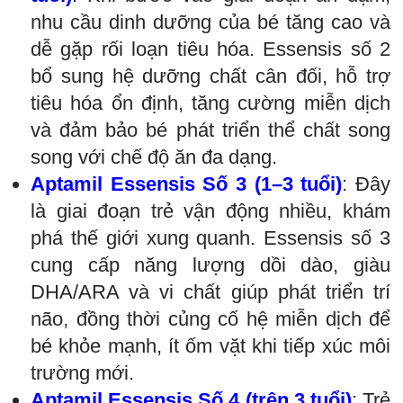
nhu cầu dinh dưỡng của bé tăng cao và
dễ gặp rối loạn tiêu hóa. Essensis số 2
bổ sung hệ dưỡng chất cân đối, hỗ trợ
tiêu hóa ổn định, tăng cường miễn dịch
và đảm bảo bé phát triển thể chất song
song với chế độ ăn đa dạng.
Aptamil Essensis Số 3 (1–3 tuổi)
: Đây
là giai đoạn trẻ vận động nhiều, khám
phá thế giới xung quanh. Essensis số 3
cung cấp năng lượng dồi dào, giàu
DHA/ARA và vi chất giúp phát triển trí
não, đồng thời củng cố hệ miễn dịch để
bé khỏe mạnh, ít ốm vặt khi tiếp xúc môi
trường mới.
Aptamil Essensis Số 4 (trên 3 tuổi)
: Trẻ