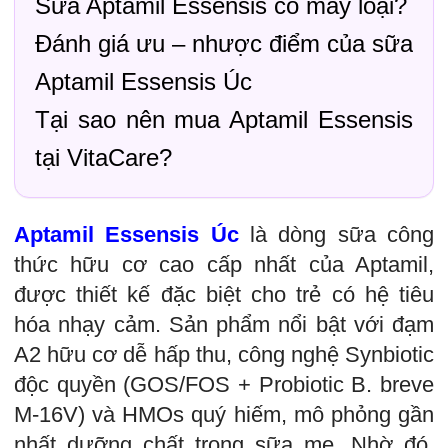
Sữa Aptamil Essensis có mấy loại?
Đánh giá ưu – nhược điểm của sữa
Aptamil Essensis Úc
Tại sao nên mua Aptamil Essensis
tại VitaCare?
Aptamil Essensis Úc
là dòng sữa công
thức hữu cơ cao cấp nhất của Aptamil,
được thiết kế đặc biệt cho trẻ có hệ tiêu
hóa nhạy cảm. Sản phẩm nổi bật với đạm
A2 hữu cơ dễ hấp thu, công nghệ Synbiotic
độc quyền (GOS/FOS + Probiotic B. breve
M-16V) và HMOs quý hiếm, mô phỏng gần
nhất dưỡng chất trong sữa mẹ. Nhờ đó,