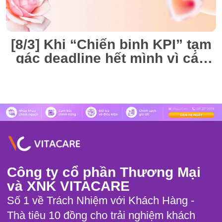
[8/3] Khi “Chiến binh KPI” tạm
gác deadline hết mình vì các
“Nàng thơ” VitaCare
Công ty cổ phần Thương Mại
và XNK VITACARE
Số 1 về Trách Nhiệm với Khách Hàng -
Thà tiêu 10 đồng cho trải nghiệm khách