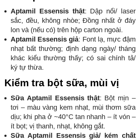
Aptamil Essensis thật
: Dập nổi/ laser
sắc, đều, không nhòe; Đồng nhất ở đáy
lon và (nếu có) trên hộp carton ngoài.
Aptamil Essensis giả
: Font lạ, mực đậm
nhạt bất thường; định dạng ngày/ tháng
khác kiểu thường thấy; có sai chính tả/
ký tự thừa.
Kiểm tra bột sữa, mùi vị
Sữa Aptamil Essensis thật
: Bột mịn –
tơi – màu vàng kem nhạt, mùi thơm sữa
dịu; khi pha ở ~40°C tan nhanh – ít vón –
ít bọt; vị thanh, nhạt, không gắt.
Sữa Aptamil Essensis giả/ kém chất