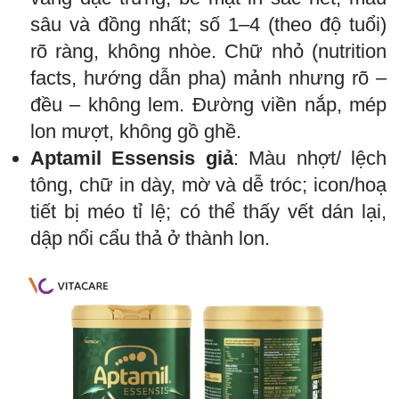
sâu và đồng nhất; số 1–4 (theo độ tuổi)
rõ ràng, không nhòe. Chữ nhỏ (nutrition
facts, hướng dẫn pha) mảnh nhưng rõ –
đều – không lem. Đường viền nắp, mép
lon mượt, không gồ ghề.
Aptamil Essensis giả
: Màu nhợt/ lệch
tông, chữ in dày, mờ và dễ tróc; icon/hoạ
tiết bị méo tỉ lệ; có thể thấy vết dán lại,
dập nổi cẩu thả ở thành lon.