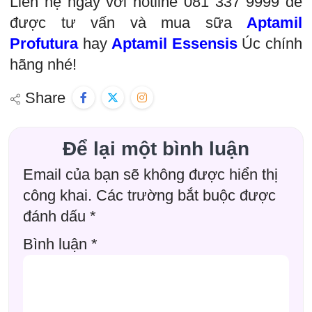
Liên hệ ngay với hotline 081 337 9999 để
được tư vấn và mua sữa
Aptamil
Profutura
hay
Aptamil Essensis
Úc chính
hãng nhé!
Share
Để lại một bình luận
Email của bạn sẽ không được hiển thị
công khai.
Các trường bắt buộc được
đánh dấu
*
Bình luận
*