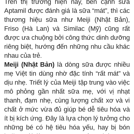
Trên thị trường hiện nay, bên cạnh sữa
Aptamil được đánh giá là sữa “mát”, thì các
thương hiệu sữa như Meiji (Nhật Bản),
Friso (Hà Lan) và Similac (Mỹ) cũng rất
được ưa chuộng bởi công thức dinh dưỡng
riêng biệt, hướng đến những nhu cầu khác
nhau của trẻ.
Meiji (Nhật Bản)
là dòng sữa được nhiều
mẹ Việt tin dùng nhờ đặc tính “rất mát” và
dịu nhẹ. Triết lý của Meiji tập trung vào việc
mô phỏng gần nhất sữa mẹ, với vị nhạt
thanh, đạm nhẹ, cùng lượng chất xơ và vi
chất ở mức vừa đủ giúp bé dễ tiêu hóa và
ít bị kích ứng. Đây là lựa chọn lý tưởng cho
những bé có hệ tiêu hóa yếu, hay bị bón