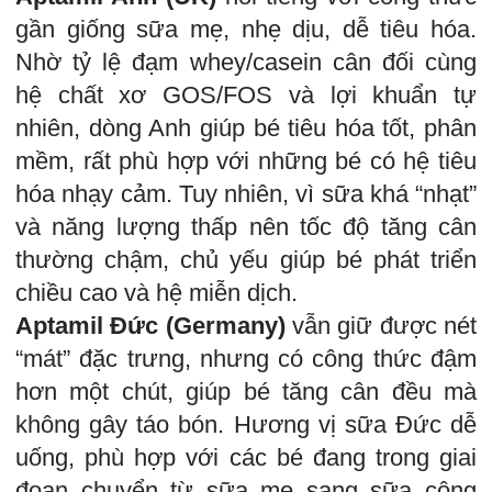
gần giống sữa mẹ, nhẹ dịu, dễ tiêu hóa.
Nhờ tỷ lệ đạm whey/casein cân đối cùng
hệ chất xơ GOS/FOS và lợi khuẩn tự
nhiên, dòng Anh giúp bé tiêu hóa tốt, phân
mềm, rất phù hợp với những bé có hệ tiêu
hóa nhạy cảm. Tuy nhiên, vì sữa khá “nhạt”
và năng lượng thấp nên tốc độ tăng cân
thường chậm, chủ yếu giúp bé phát triển
chiều cao và hệ miễn dịch.
Aptamil Đức (Germany)
vẫn giữ được nét
“mát” đặc trưng, nhưng có công thức đậm
hơn một chút, giúp bé tăng cân đều mà
không gây táo bón. Hương vị sữa Đức dễ
uống, phù hợp với các bé đang trong giai
đoạn chuyển từ sữa mẹ sang sữa công