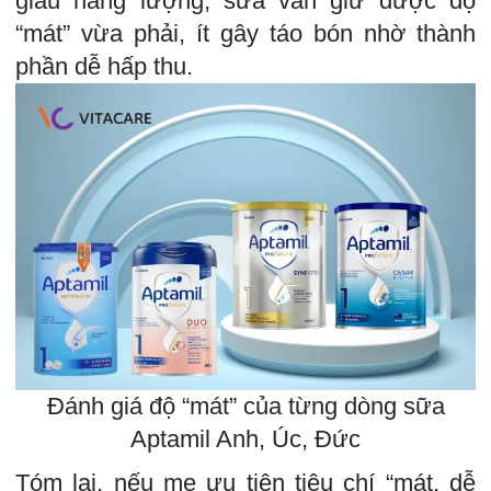
giàu năng lượng, sữa vẫn giữ được độ
“mát” vừa phải, ít gây táo bón nhờ thành
phần dễ hấp thu.
Đánh giá độ “mát” của từng dòng sữa
Aptamil Anh, Úc, Đức
Tóm lại, nếu mẹ ưu tiên tiêu chí “mát, dễ