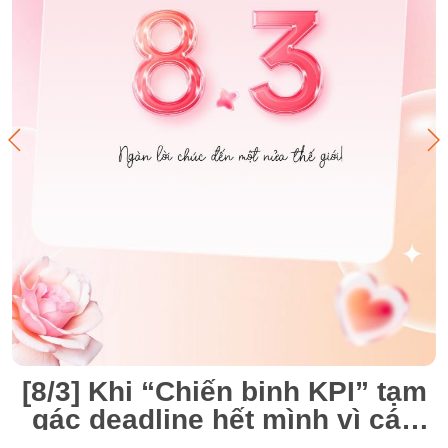
[8/3] Khi “Chiến binh KPI” tạm
gác deadline hết mình vì các
“Nàng thơ” VitaCare