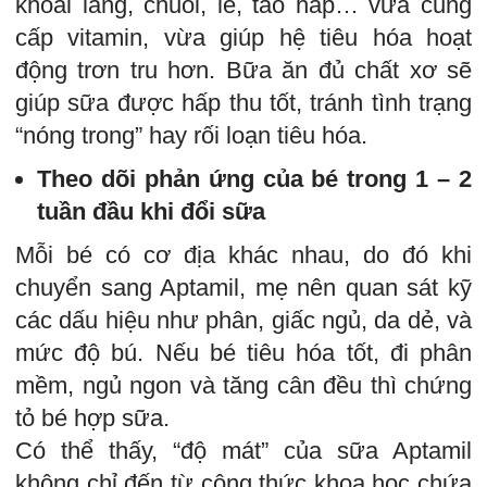
khoai lang, chuối, lê, táo hấp… vừa cung
cấp vitamin, vừa giúp hệ tiêu hóa hoạt
động trơn tru hơn. Bữa ăn đủ chất xơ sẽ
giúp sữa được hấp thu tốt, tránh tình trạng
“nóng trong” hay rối loạn tiêu hóa.
Theo dõi phản ứng của bé trong 1 – 2
tuần đầu khi đổi sữa
Mỗi bé có cơ địa khác nhau, do đó khi
chuyển sang Aptamil, mẹ nên quan sát kỹ
các dấu hiệu như phân, giấc ngủ, da dẻ, và
mức độ bú. Nếu bé tiêu hóa tốt, đi phân
mềm, ngủ ngon và tăng cân đều thì chứng
tỏ bé hợp sữa.
Có thể thấy, “độ mát” của sữa Aptamil
không chỉ đến từ công thức khoa học chứa