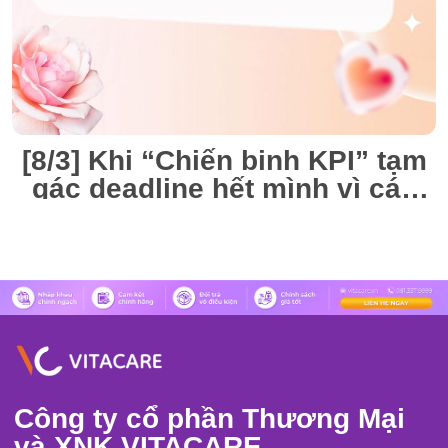
[8/3] Khi “Chiến binh KPI” tạm
gác deadline hết mình vì các
“Nàng thơ” VitaCare
Công ty cổ phần Thương Mại
và XNK VITACARE