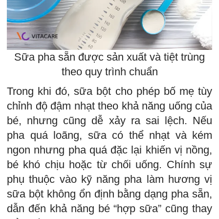
Sữa pha sẵn được sản xuất và tiệt trùng
theo quy trình chuẩn
Trong khi đó, sữa bột cho phép bố mẹ tùy
chỉnh độ đậm nhạt theo khả năng uống của
bé, nhưng cũng dễ xảy ra sai lệch. Nếu
pha quá loãng, sữa có thể nhạt và kém
ngon nhưng pha quá đặc lại khiến vị nồng,
bé khó chịu hoặc từ chối uống. Chính sự
phụ thuộc vào kỹ năng pha làm hương vị
sữa bột không ổn định bằng dạng pha sẵn,
dẫn đến khả năng bé “hợp sữa” cũng thay