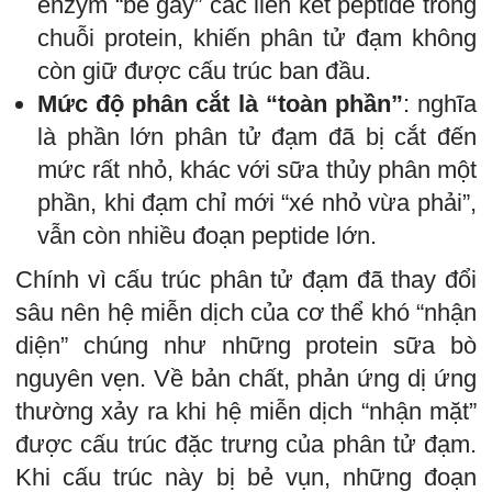
enzym “bẻ gãy” các liên kết peptide trong
chuỗi protein, khiến phân tử đạm không
còn giữ được cấu trúc ban đầu.
Mức độ phân cắt là “toàn phần”
: nghĩa
là phần lớn phân tử đạm đã bị cắt đến
mức rất nhỏ, khác với sữa thủy phân một
phần, khi đạm chỉ mới “xé nhỏ vừa phải”,
vẫn còn nhiều đoạn peptide lớn.
Chính vì cấu trúc phân tử đạm đã thay đổi
sâu nên hệ miễn dịch của cơ thể khó “nhận
diện” chúng như những protein sữa bò
nguyên vẹn. Về bản chất, phản ứng dị ứng
thường xảy ra khi hệ miễn dịch “nhận mặt”
được cấu trúc đặc trưng của phân tử đạm.
Khi cấu trúc này bị bẻ vụn, những đoạn