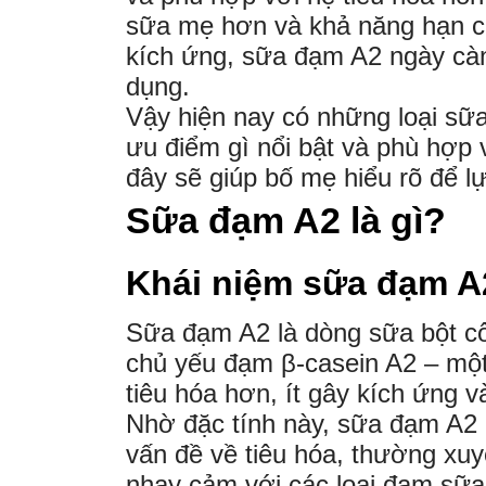
sữa mẹ hơn và khả năng hạn ch
kích ứng, sữa đạm A2 ngày cà
dụng.
Vậy hiện nay có những loại s
ưu điểm gì nổi bật và phù hợp 
đây sẽ giúp bố mẹ hiểu rõ để l
Sữa đạm A2 là gì?
Khái niệm sữa đạm A2
Sữa đạm A2 là dòng sữa bột c
chủ yếu đạm β-casein A2 – một
tiêu hóa hơn, ít gây kích ứng v
Nhờ đặc tính này, sữa đạm A2
vấn đề về tiêu hóa, thường xuy
nhạy cảm với các loại đạm sữa