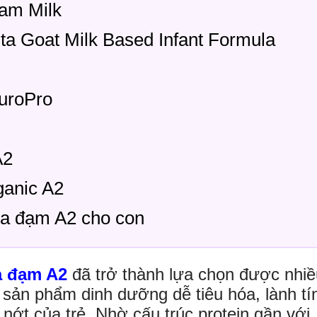
am Milk
a Goat Milk Based Infant Formula
uroPro
A2
ganic A2
ữa đạm A2 cho con
a đạm A2
đã trở thành lựa chọn được nhiề
 sản phẩm dinh dưỡng dễ tiêu hóa, lành tí
nớt của trẻ. Nhờ cấu trúc protein gần với