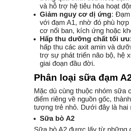
và hỗ trợ hệ tiêu hóa hoạt đ
Giảm nguy cơ dị ứng
: Đạm 
với đạm A1, nhờ đó phù hợp 
cơ nổi ban, kích ứng hoặc kh
Hấp thu dưỡng chất tối ưu
hấp thu các axit amin và dưỡ
trợ sự phát triển não bộ, hệ 
giai đoạn đầu đời.
Phân loại sữa đạm A2
Mặc dù cùng thuộc nhóm sữa ch
điểm riêng về nguồn gốc, thàn
tượng trẻ nhỏ. Dưới đây là ha
Sữa bò A2
Sữa bò A2 được lấy từ những g