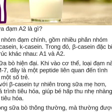
a đạm A2 là gì?
là nhóm đạm chính, gồm nhiều phân nhóm
asein, k-casein. Trong đó, β-casein đặc bi
trúc khác nhau: A1 và A2.
ữa bò hiện đại. Khi vào cơ thể, loại đạm n
-7, đây là một peptide liên quan đến tình
một số trẻ.
 với β-casein tự nhiên trong sữa mẹ hơn,
 trình tiêu hóa, giúp bé hấp thu nhẹ nhàn
tiêu hóa.
rong sữa bò thông thường, mà thường đượ