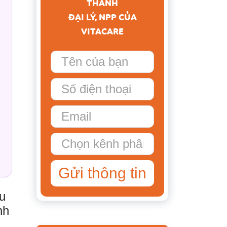
THÀNH
ĐẠI LÝ, NPP CỦA
VITACARE
Gửi thông tin
u
nh