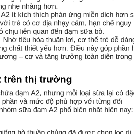
ộng nhẹ nhàng hơn.
A2 ít kích thích phản ứng miễn dịch hơn 
với trẻ có cơ địa nhạy cảm, hạn chế nguy
ó chịu liên quan đến đạm sữa bò.
: Nhờ tiêu hóa thuận lợi, cơ thể trẻ dễ dàn
ng chất thiết yếu hơn. Điều này góp phần 
xương – cơ và tăng trưởng toàn diện trong
 trên thị trường
ứa đạm A2, nhưng mỗi loại sữa lại có đặ
h phần và mức độ phù hợp với từng đối
i nhóm sữa đạm A2 phổ biến nhất hiện nay:
iống bò thuần chủng đã được chọn lọc di