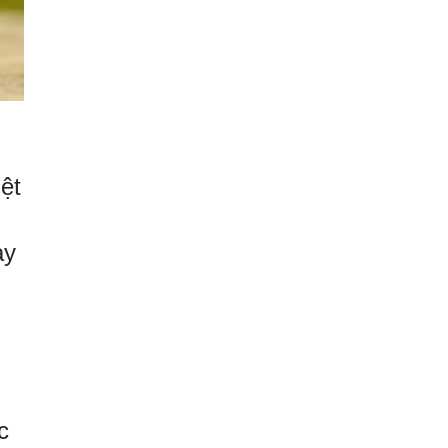
ệt
ày
g
c