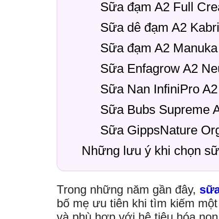
Sữa đạm A2 Full Cre
Sữa dê đạm A2 Kabrit
Sữa đạm A2 Manuka
Sữa Enfagrow A2 Ne
Sữa Nan InfiniPro A2
Sữa Bubs Supreme 
Sữa GippsNature Or
Những lưu ý khi chọn s
Trong những năm gần đây,
sữ
bố mẹ ưu tiên khi tìm kiếm một
và phù hợp với hệ tiêu hóa non 