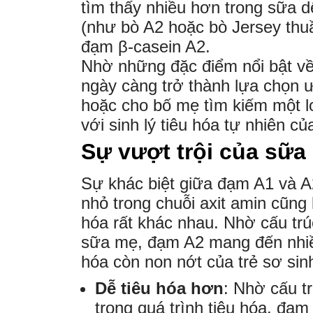
tìm thấy nhiều hơn trong sữa d
(như bò A2 hoặc bò Jersey thu
đạm β-casein A2.
Nhờ những đặc điểm nổi bật về
ngày càng trở thành lựa chọn ưu
hoặc cho bố mẹ tìm kiếm một l
với sinh lý tiêu hóa tự nhiên củ
Sự vượt trội của sữa
Sự khác biệt giữa đạm A1 và A2
nhỏ trong chuỗi axit amin cũng 
hóa rất khác nhau. Nhờ cấu trú
sữa mẹ, đạm A2 mang đến nhiều l
hóa còn non nớt của trẻ sơ sinh
Dễ tiêu hóa hơn
: Nhờ cấu t
trong quá trình tiêu hóa, đạm