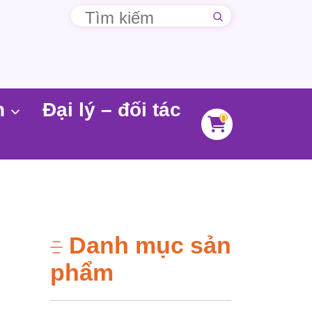
n
Đại lý – đối tác
0
Danh mục sản
phẩm