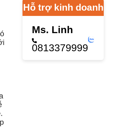
Hỗ trợ kinh doanh
Ms. Linh
có
ới
0813379999
a
ễ
.
ặp