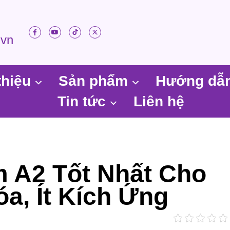
.vn
thiệu
Sản phẩm
Hướng dẫ
Tin tức
Liên hệ
 A2 Tốt Nhất Cho
óa, Ít Kích Ứng