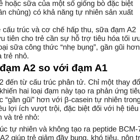
ê hoặc sữa của một số giống bò đặc biệt
ần chủng) có khả năng tự nhiên sản xuất
 cấu trúc và cơ chế hấp thu, sữa đạm A2
 tiên cho trẻ cần sự hỗ trợ tiêu hóa tối ưu
oại sữa công thức “nhẹ bụng”, gần gũi hơn
a trẻ nhỏ.
 đạm A2 so với đạm A1
 đến từ cấu trúc phân tử. Chỉ một thay đổ
khiến hai loại đạm này tạo ra phản ứng tiê
c “gần gũi” hơn với β-casein tự nhiên tron
ợi ích vượt trội, đặc biệt đối với hệ tiêu
 và trẻ nhỏ:
rúc tự nhiên và không tạo ra peptide BCM-
 A2 giúp trẻ giảm đầy bụng, khó tiêu, nôn t