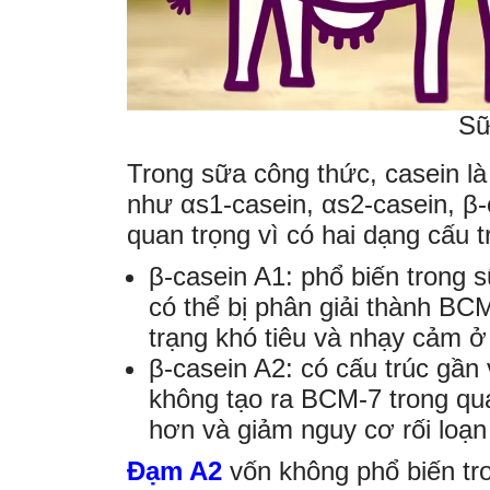
Sữ
Trong sữa công thức, casein 
như αs1-casein, αs2-casein, β-c
quan trọng vì có hai dạng cấu 
β-casein A1: phổ biến trong s
có thể bị phân giải thành BCM
trạng khó tiêu và nhạy cảm ở 
β-casein A2: có cấu trúc gần
không tạo ra BCM-7 trong quá
hơn và giảm nguy cơ rối loạn 
Đạm A2
vốn không phổ biến t