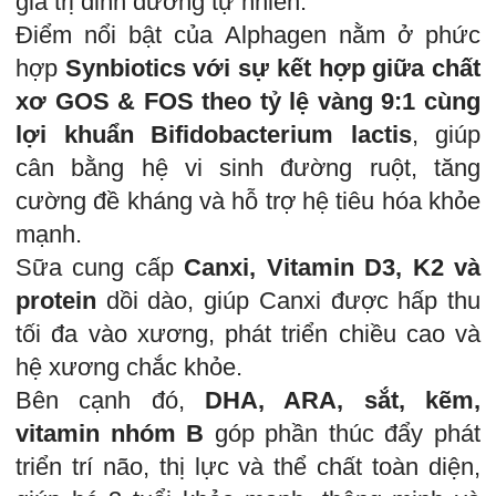
giá trị dinh dưỡng tự nhiên.
Điểm nổi bật của Alphagen nằm ở phức
hợp
Synbiotics với sự kết hợp giữa chất
xơ GOS & FOS theo tỷ lệ vàng 9:1 cùng
lợi khuẩn Bifidobacterium lactis
, giúp
cân bằng hệ vi sinh đường ruột, tăng
cường đề kháng và hỗ trợ hệ tiêu hóa khỏe
mạnh.
Sữa cung cấp
Canxi, Vitamin D3, K2 và
protein
dồi dào, giúp Canxi được hấp thu
tối đa vào xương, phát triển chiều cao và
hệ xương chắc khỏe.
Bên cạnh đó,
DHA, ARA, sắt, kẽm,
vitamin nhóm B
góp phần thúc đẩy phát
triển trí não, thị lực và thể chất toàn diện,