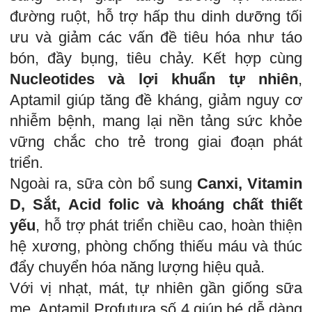
đường ruột, hỗ trợ hấp thu dinh dưỡng tối
ưu và giảm các vấn đề tiêu hóa như táo
bón, đầy bụng, tiêu chảy. Kết hợp cùng
Nucleotides và lợi khuẩn tự nhiên
,
Aptamil giúp tăng đề kháng, giảm nguy cơ
nhiễm bệnh, mang lại nền tảng sức khỏe
vững chắc cho trẻ trong giai đoạn phát
triển.
Ngoài ra, sữa còn bổ sung
Canxi, Vitamin
D, Sắt, Acid folic và khoáng chất thiết
yếu
, hỗ trợ phát triển chiều cao, hoàn thiện
hệ xương, phòng chống thiếu máu và thúc
đẩy chuyển hóa năng lượng hiệu quả.
Với vị nhạt, mát, tự nhiên gần giống sữa
mẹ, Aptamil Profutura số 4 giúp bé dễ dàng