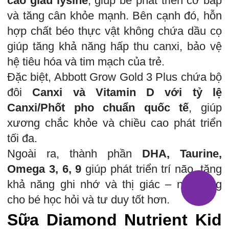
cao giàu lysine
, giúp bé phát triển cơ bắp
và tăng cân khỏe mạnh. Bên cạnh đó, hỗn
hợp chất béo thực vật không chứa dầu cọ
giúp tăng khả năng hấp thu canxi, bảo vệ
hệ tiêu hóa và tim mạch của trẻ.
Đặc biệt, Abbott Grow Gold 3 Plus chứa bộ
đôi
Canxi và Vitamin D với tỷ lệ
Canxi/Phốt pho chuẩn quốc tế
, giúp
xương chắc khỏe và chiều cao phát triển
tối đa.
Ngoài ra, thành phần
DHA, Taurine,
Omega 3, 6, 9
giúp phát triển trí não, tăng
khả năng ghi nhớ và thị giác – nền tảng
cho bé học hỏi và tư duy tốt hơn.
Sữa Diamond Nutrient Kid