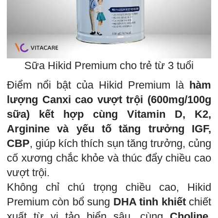
Sữa Hikid Premium cho trẻ từ 3 tuổi
Điểm nổi bật của Hikid Premium là
hàm
lượng Canxi cao vượt trội (600mg/100g
sữa) kết hợp cùng Vitamin D, K2,
Arginine và yếu tố tăng trưởng IGF,
CBP
, giúp kích thích sụn tăng trưởng, củng
cố xương chắc khỏe và thúc đẩy chiều cao
vượt trội.
Không chỉ chú trọng chiều cao, Hikid
Premium còn bổ sung
DHA tinh khiết
chiết
xuất từ vi tảo biển sâu, cùng
Choline,