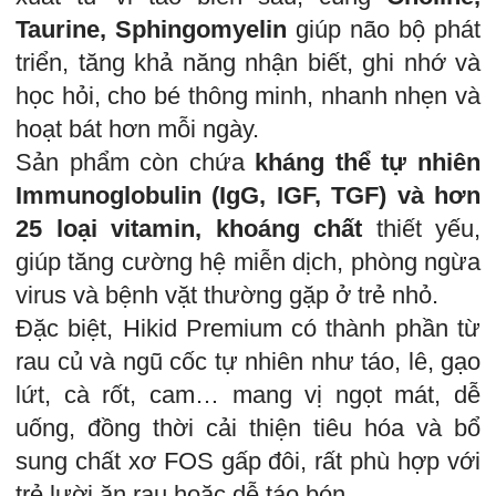
Taurine, Sphingomyelin
giúp não bộ phát
triển, tăng khả năng nhận biết, ghi nhớ và
học hỏi, cho bé thông minh, nhanh nhẹn và
hoạt bát hơn mỗi ngày.
Sản phẩm còn chứa
kháng thể tự nhiên
Immunoglobulin (IgG, IGF, TGF) và hơn
25 loại vitamin, khoáng chất
thiết yếu,
giúp tăng cường hệ miễn dịch, phòng ngừa
virus và bệnh vặt thường gặp ở trẻ nhỏ.
Đặc biệt, Hikid Premium có thành phần từ
rau củ và ngũ cốc tự nhiên như táo, lê, gạo
lứt, cà rốt, cam… mang vị ngọt mát, dễ
uống, đồng thời cải thiện tiêu hóa và bổ
sung chất xơ FOS gấp đôi, rất phù hợp với
trẻ lười ăn rau hoặc dễ táo bón.