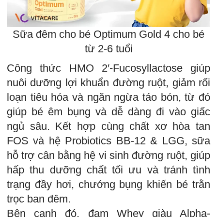
Sữa đêm cho bé Optimum Gold 4 cho bé
từ 2-6 tuổi
Công thức HMO 2′-Fucosyllactose giúp
nuôi dưỡng lợi khuẩn đường ruột, giảm rối
loạn tiêu hóa và ngăn ngừa táo bón, từ đó
giúp bé êm bụng và dễ dàng đi vào giấc
ngủ sâu. Kết hợp cùng chất xơ hòa tan
FOS và hệ Probiotics BB-12 & LGG, sữa
hỗ trợ cân bằng hệ vi sinh đường ruột, giúp
hấp thu dưỡng chất tối ưu và tránh tình
trạng đầy hơi, chướng bụng khiến bé trằn
trọc ban đêm.
Bên cạnh đó, đạm Whey giàu Alpha-