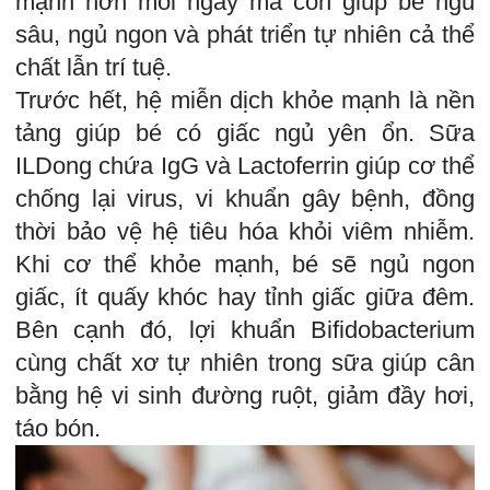
mạnh hơn mỗi ngày mà còn giúp bé ngủ
sâu, ngủ ngon và phát triển tự nhiên cả thể
chất lẫn trí tuệ.
Trước hết, hệ miễn dịch khỏe mạnh là nền
tảng giúp bé có giấc ngủ yên ổn. Sữa
ILDong chứa IgG và Lactoferrin giúp cơ thể
chống lại virus, vi khuẩn gây bệnh, đồng
thời bảo vệ hệ tiêu hóa khỏi viêm nhiễm.
Khi cơ thể khỏe mạnh, bé sẽ ngủ ngon
giấc, ít quấy khóc hay tỉnh giấc giữa đêm.
Bên cạnh đó, lợi khuẩn Bifidobacterium
cùng chất xơ tự nhiên trong sữa giúp cân
bằng hệ vi sinh đường ruột, giảm đầy hơi,
táo bón.