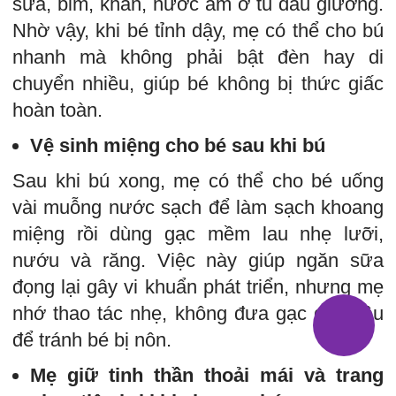
sữa, bỉm, khăn, nước ấm ở tủ đầu giường.
Nhờ vậy, khi bé tỉnh dậy, mẹ có thể cho bú
nhanh mà không phải bật đèn hay di
chuyển nhiều, giúp bé không bị thức giấc
hoàn toàn.
Vệ sinh miệng cho bé sau khi bú
Sau khi bú xong, mẹ có thể cho bé uống
vài muỗng nước sạch để làm sạch khoang
miệng rồi dùng gạc mềm lau nhẹ lưỡi,
nướu và răng. Việc này giúp ngăn sữa
đọng lại gây vi khuẩn phát triển, nhưng mẹ
nhớ thao tác nhẹ, không đưa gạc quá sâu
để tránh bé bị nôn.
Mẹ giữ tinh thần thoải mái và trang