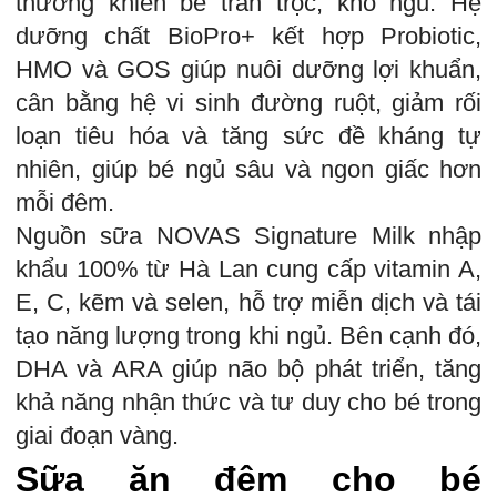
thường khiến bé trằn trọc, khó ngủ. Hệ
dưỡng chất BioPro+ kết hợp Probiotic,
HMO và GOS giúp nuôi dưỡng lợi khuẩn,
cân bằng hệ vi sinh đường ruột, giảm rối
loạn tiêu hóa và tăng sức đề kháng tự
nhiên, giúp bé ngủ sâu và ngon giấc hơn
mỗi đêm.
Nguồn sữa NOVAS Signature Milk nhập
khẩu 100% từ Hà Lan cung cấp vitamin A,
E, C, kẽm và selen, hỗ trợ miễn dịch và tái
tạo năng lượng trong khi ngủ. Bên cạnh đó,
DHA và ARA giúp não bộ phát triển, tăng
khả năng nhận thức và tư duy cho bé trong
giai đoạn vàng.
Sữa ăn đêm cho bé