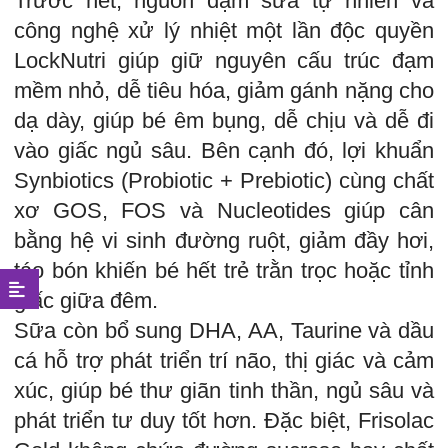
Trước hết, nguồn đạm sữa tự nhiên và
công nghệ xử lý nhiệt một lần độc quyền
LockNutri giúp giữ nguyên cấu trúc đạm
mềm nhỏ, dễ tiêu hóa, giảm gánh nặng cho
dạ dày, giúp bé êm bụng, dễ chịu và dễ đi
vào giấc ngủ sâu. Bên cạnh đó, lợi khuẩn
Synbiotics (Probiotic + Prebiotic) cùng chất
xơ GOS, FOS và Nucleotides giúp cân
bằng hệ vi sinh đường ruột, giảm đầy hơi,
táo bón khiến bé hết trẻ trằn trọc hoặc tỉnh
giấc giữa đêm.
Sữa còn bổ sung DHA, AA, Taurine và dầu
cá hỗ trợ phát triển trí não, thị giác và cảm
xúc, giúp bé thư giãn tinh thần, ngủ sâu và
phát triển tư duy tốt hơn. Đặc biệt, Frisolac