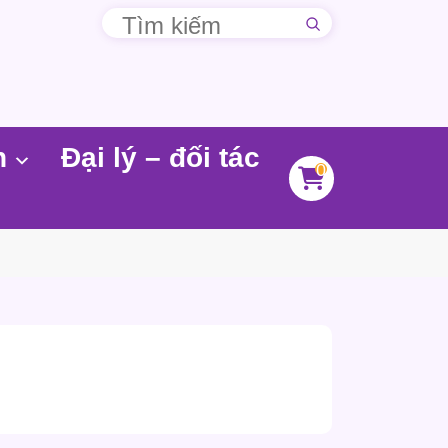
n
Đại lý – đối tác
0