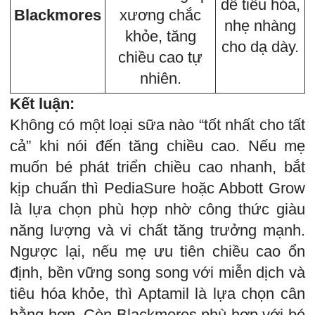
dễ tiêu hóa,
Blackmores
xương chắc
nhẹ nhàng
khỏe, tăng
cho dạ dày.
chiều cao tự
nhiên.
Kết luận:
Không có một loại sữa nào “tốt nhất cho tất
cả” khi nói đến tăng chiều cao. Nếu mẹ
muốn bé phát triển chiều cao nhanh, bắt
kịp chuẩn thì PediaSure hoặc Abbott Grow
là lựa chọn phù hợp nhờ công thức giàu
năng lượng và vi chất tăng trưởng mạnh.
Ngược lại, nếu mẹ ưu tiên chiều cao ổn
định, bền vững song song với miễn dịch và
tiêu hóa khỏe, thì Aptamil là lựa chọn cân
bằng hơn. Còn Blackmores phù hợp với bé