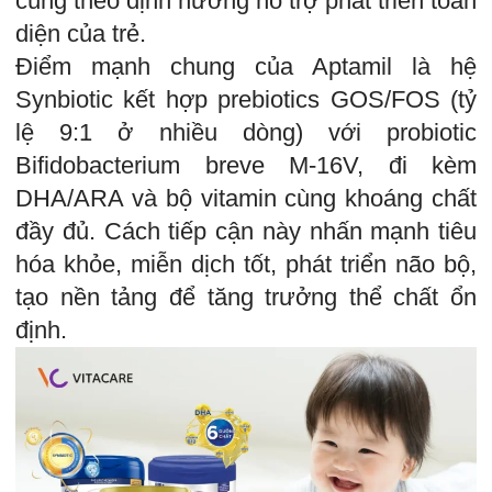
cùng theo định hướng hỗ trợ phát triển toàn
diện của trẻ.
Điểm mạnh chung của Aptamil là hệ
Synbiotic kết hợp prebiotics GOS/FOS (tỷ
lệ 9:1 ở nhiều dòng) với probiotic
Bifidobacterium breve M-16V, đi kèm
DHA/ARA và bộ vitamin cùng khoáng chất
đầy đủ. Cách tiếp cận này nhấn mạnh tiêu
hóa khỏe, miễn dịch tốt, phát triển não bộ,
tạo nền tảng để tăng trưởng thể chất ổn
định.